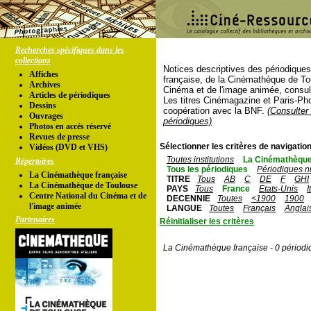
Recherches spécifiques dans les
collections
Notices descriptives des périodique
Affiches
française, de la Cinémathèque de To
Archives
Cinéma et de l'image animée, consul
Articles de périodiques
Les titres Cinémagazine et Paris-Ph
Dessins
coopération avec la BNF.
(Consulter 
Ouvrages
périodiques)
Photos en accés réservé
Revues de presse
Sélectionner les critères de navigation
Vidéos (DVD et VHS)
Toutes institutions
La Cinémathèque
Répertoires
Tous les périodiques
Périodiques n
La Cinémathèque française
TITRE
Tous
AB
C
DE
F
GHI
La Cinémathèque de Toulouse
PAYS
Tous
France
Etats-Unis
I
Centre National du Cinéma et de
DECENNIE
Toutes
<1900
1900
l'image animée
LANGUE
Toutes
Français
Anglai
Partenaires
Réinitialiser les critères
La Cinémathèque française - 0 périodi