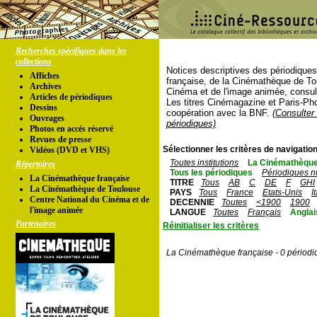
Recherches spécifiques dans les
collections
Notices descriptives des périodique
Affiches
française, de la Cinémathèque de To
Archives
Cinéma et de l'image animée, consul
Articles de périodiques
Les titres Cinémagazine et Paris-Ph
Dessins
coopération avec la BNF.
(Consulter 
Ouvrages
périodiques)
Photos en accés réservé
Revues de presse
Sélectionner les critères de navigation
Vidéos (DVD et VHS)
Toutes institutions
La Cinémathèque
Répertoires
Tous les périodiques
Périodiques n
La Cinémathèque française
TITRE
Tous
AB
C
DE
F
GHI
La Cinémathèque de Toulouse
PAYS
Tous
France
Etats-Unis
I
Centre National du Cinéma et de
DECENNIE
Toutes
<1900
1900
l'image animée
LANGUE
Toutes
Français
Anglai
Partenaires
Réinitialiser les critères
La Cinémathèque française - 0 périodi