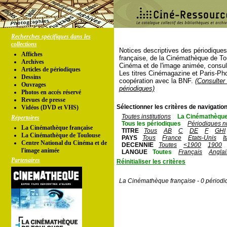
Recherches spécifiques dans les
collections
Notices descriptives des périodique
Affiches
française, de la Cinémathèque de To
Archives
Cinéma et de l'image animée, consul
Articles de périodiques
Les titres Cinémagazine et Paris-Ph
Dessins
coopération avec la BNF.
(Consulter 
Ouvrages
périodiques)
Photos en accés réservé
Revues de presse
Sélectionner les critères de navigation
Vidéos (DVD et VHS)
Toutes institutions
La Cinémathèque
Répertoires
Tous les périodiques
Périodiques n
La Cinémathèque française
TITRE
Tous
AB
C
DE
F
GHI
La Cinémathèque de Toulouse
PAYS
Tous
France
Etats-Unis
I
Centre National du Cinéma et de
DECENNIE
Toutes
<1900
1900
l'image animée
LANGUE
Toutes
Français
Anglai
Partenaires
Réinitialiser les critères
La Cinémathèque française - 0 périodi