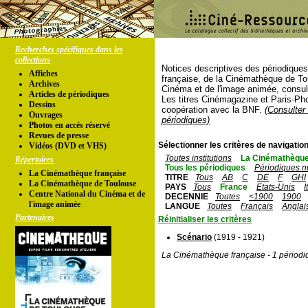
Recherches spécifiques dans les
collections
Notices descriptives des périodique
Affiches
française, de la Cinémathèque de To
Archives
Cinéma et de l'image animée, consul
Articles de périodiques
Les titres Cinémagazine et Paris-Ph
Dessins
coopération avec la BNF.
(Consulter 
Ouvrages
périodiques)
Photos en accés réservé
Revues de presse
Sélectionner les critères de navigation
Vidéos (DVD et VHS)
Toutes institutions
La Cinémathèque
Répertoires
Tous les périodiques
Périodiques n
La Cinémathèque française
TITRE
Tous
AB
C
DE
F
GHI
La Cinémathèque de Toulouse
PAYS
Tous
France
Etats-Unis
I
Centre National du Cinéma et de
DECENNIE
Toutes
<1900
1900
l'image animée
LANGUE
Toutes
Français
Anglai
Partenaires
Réinitialiser les critères
Scénario
(1919 - 1921)
La Cinémathèque française - 1 périodi