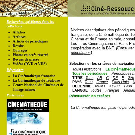
Recherches spécifiques dans les
collections
Notices descriptives des périodique
Affiches
française, de la Cinémathèque de To
Archives
Cinéma et de l'image animée, consul
Articles de périodiques
Les titres Cinémagazine et Paris-Ph
Dessins
coopération avec la BNF.
(Consulter 
Ouvrages
périodiques)
Photos en accés réservé
Revues de presse
Sélectionner les critères de navigation
Vidéos (DVD et VHS)
Toutes institutions
La Cinémathèque
Répertoires
Tous les périodiques
Périodiques n
La Cinémathèque française
TITRE
Tous
AB
C
DE
F
GHI
La Cinémathèque de Toulouse
PAYS
Tous
France
Etats-Unis
I
Centre National du Cinéma et de
DECENNIE
Toutes
<1900
1900
l'image animée
LANGUE
Toutes
Français
Anglai
Partenaires
Réinitialiser les critères
La Cinémathèque française - 0 périodi