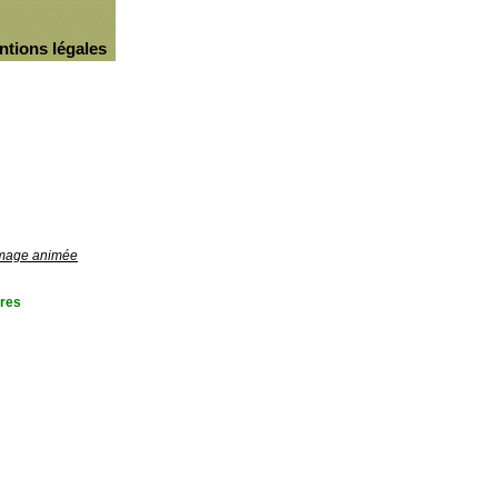
ntions légales
'image animée
res