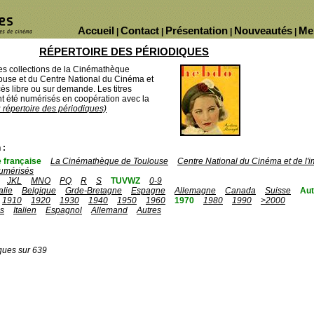
Accueil
Contact
Présentation
Nouveautés
Me
|
|
|
|
RÉPERTOIRE DES PÉRIODIQUES
des collections de la Cinémathèque
ouse et du Centre National du Cinéma et
ès libre ou sur demande. Les titres
 été numérisés en coopération avec la
u répertoire des périodiques)
 :
 française
La Cinémathèque de Toulouse
Centre National du Cinéma et de l
umérisés
JKL
MNO
PQ
R
S
TUVWZ
0-9
talie
Belgique
Grde-Bretagne
Espagne
Allemagne
Canada
Suisse
Aut
1910
1920
1930
1940
1950
1960
1970
1980
1990
>2000
is
Italien
Espagnol
Allemand
Autres
ques sur 639