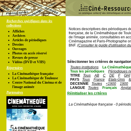
Recherches spécifiques dans les
collections
Notices descriptives des périodiques 
Affiches
française, de la Cinémathèque de Toul
Archives
de l'image animée, consultables en acc
Articles de périodiques
Cinémagazine et Paris-Photographe ont
Dessins
BNF.
(Consulter le guide d'utilisation d
Ouvrages
Photos en accés réservé
Revues de presse
Sélectionner les critères de navigation
Vidéos (DVD et VHS)
Toutes institutions
La Cinémathèque
Répertoires
Tous les périodiques
Périodiques n
La Cinémathèque française
TITRE
Tous
AB
C
DE
F
GHI
La Cinémathèque de Toulouse
PAYS
Tous
France
Etats-Unis
I
Centre National du Cinéma et de
DECENNIE
Toutes
<1900
1900
l'image animée
LANGUE
Toutes
Français
Angla
Partenaires
Réinitialiser les critères
La Cinémathèque française - 0 périodi