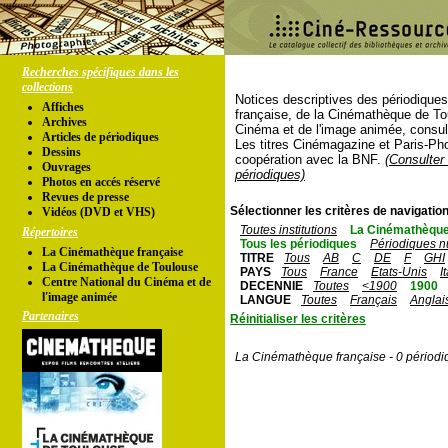
Recherches spécifiques dans les
collections
Notices descriptives des périodique
Affiches
française, de la Cinémathèque de To
Archives
Cinéma et de l'image animée, consul
Articles de périodiques
Les titres Cinémagazine et Paris-Ph
Dessins
coopération avec la BNF.
(Consulter 
Ouvrages
périodiques)
Photos en accés réservé
Revues de presse
Sélectionner les critères de navigation
Vidéos (DVD et VHS)
Toutes institutions
La Cinémathèque
Répertoires
Tous les périodiques
Périodiques n
La Cinémathèque française
TITRE
Tous
AB
C
DE
F
GHI
La Cinémathèque de Toulouse
PAYS
Tous
France
Etats-Unis
I
Centre National du Cinéma et de
DECENNIE
Toutes
<1900
1900
l'image animée
LANGUE
Toutes
Français
Anglai
Partenaires
Réinitialiser les critères
La Cinémathèque française - 0 périodi