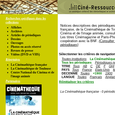
Recherches spécifiques dans les
collections
Notices descriptives des périodique
Affiches
française, de la Cinémathèque de To
Archives
Cinéma et de l'image animée, consul
Articles de périodiques
Les titres Cinémagazine et Paris-Ph
Dessins
coopération avec la BNF.
(Consulter 
Ouvrages
périodiques)
Photos en accés réservé
Revues de presse
Sélectionner les critères de navigation
Vidéos (DVD et VHS)
Toutes institutions
La Cinémathèque
Répertoires
Tous les périodiques
Périodiques n
La Cinémathèque française
TITRE
Tous
AB
C
DE
F
GHI
La Cinémathèque de Toulouse
PAYS
Tous
France
Etats-Unis
I
Centre National du Cinéma et de
DECENNIE
Toutes
<1900
1900
l'image animée
LANGUE
Toutes
Français
Anglai
Partenaires
Réinitialiser les critères
La Cinémathèque française - 0 périodi