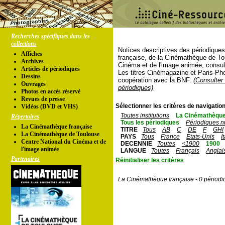
Recherches spécifiques dans les
collections
Notices descriptives des périodique
Affiches
française, de la Cinémathèque de To
Archives
Cinéma et de l'image animée, consul
Articles de périodiques
Les titres Cinémagazine et Paris-Ph
Dessins
coopération avec la BNF.
(Consulter 
Ouvrages
périodiques)
Photos en accés réservé
Revues de presse
Sélectionner les critères de navigation
Vidéos (DVD et VHS)
Toutes institutions
La Cinémathèque
Répertoires
Tous les périodiques
Périodiques n
La Cinémathèque française
TITRE
Tous
AB
C
DE
F
GHI
La Cinémathèque de Toulouse
PAYS
Tous
France
Etats-Unis
I
Centre National du Cinéma et de
DECENNIE
Toutes
<1900
1900
l'image animée
LANGUE
Toutes
Français
Anglai
Partenaires
Réinitialiser les critères
La Cinémathèque française - 0 périodi