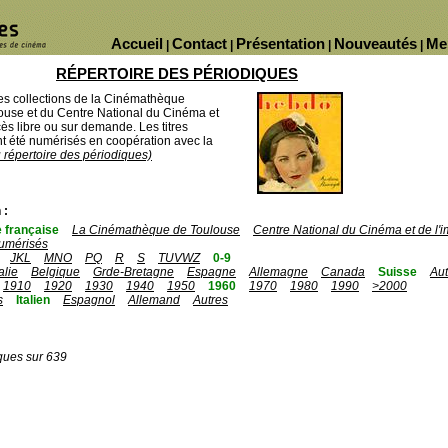
Accueil
Contact
Présentation
Nouveautés
Me
|
|
|
|
RÉPERTOIRE DES PÉRIODIQUES
des collections de la Cinémathèque
ouse et du Centre National du Cinéma et
ès libre ou sur demande. Les titres
 été numérisés en coopération avec la
u répertoire des périodiques)
 :
 française
La Cinémathèque de Toulouse
Centre National du Cinéma et de l
umérisés
JKL
MNO
PQ
R
S
TUVWZ
0-9
talie
Belgique
Grde-Bretagne
Espagne
Allemagne
Canada
Suisse
Aut
1910
1920
1930
1940
1950
1960
1970
1980
1990
>2000
s
Italien
Espagnol
Allemand
Autres
ques sur 639