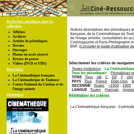
Recherches spécifiques dans les
collections
Notices descriptives des périodiques 
Affiches
française, de la Cinémathèque de Toul
Archives
de l'image animée, consultables en acc
Articles de périodiques
Cinémagazine et Paris-Photographe ont
Dessins
BNF.
(Consulter le guide d'utilisation d
Ouvrages
Photos en accés réservé
Revues de presse
Sélectionner les critères de navigation
Vidéos (DVD et VHS)
Toutes institutions
La Cinémathèque
Répertoires
Tous les périodiques
Périodiques n
La Cinémathèque française
TITRE
Tous
AB
C
DE
F
GHI
La Cinémathèque de Toulouse
PAYS
Tous
France
Etats-Unis
I
Centre National du Cinéma et de
DECENNIE
Toutes
<1900
1900
l'image animée
LANGUE
Toutes
Français
Anglai
Partenaires
Réinitialiser les critères
La Cinémathèque française - 0 périodi