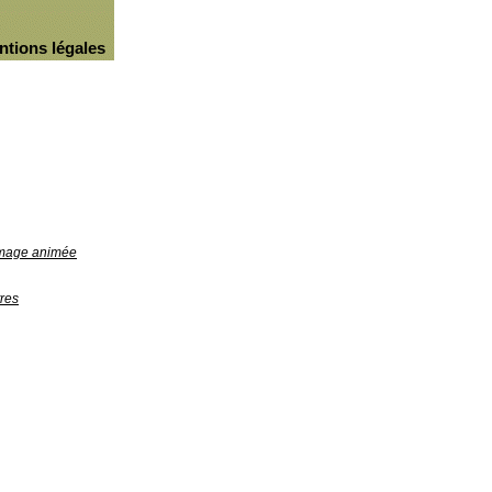
ntions légales
'image animée
res