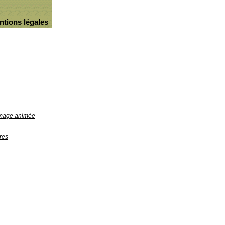
ntions légales
'image animée
res