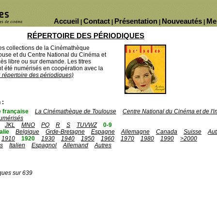
Accueil
Contact
Présentation
Nouveautés
Me
|
|
|
|
RÉPERTOIRE DES PÉRIODIQUES
des collections de la Cinémathèque
ouse et du Centre National du Cinéma et
ès libre ou sur demande. Les titres
 été numérisés en coopération avec la
u répertoire des périodiques)
 :
 française
La Cinémathèque de Toulouse
Centre National du Cinéma et de l
umérisés
JKL
MNO
PQ
R
S
TUVWZ
0-9
talie
Belgique
Grde-Bretagne
Espagne
Allemagne
Canada
Suisse
Aut
1910
1920
1930
1940
1950
1960
1970
1980
1990
>2000
is
Italien
Espagnol
Allemand
Autres
ques sur 639