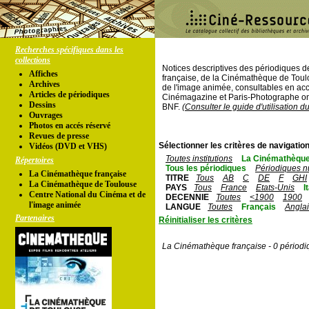
Recherches spécifiques dans les
collections
Notices descriptives des périodiques 
Affiches
française, de la Cinémathèque de Toul
Archives
de l'image animée, consultables en acc
Articles de périodiques
Cinémagazine et Paris-Photographe ont
Dessins
BNF.
(Consulter le guide d'utilisation d
Ouvrages
Photos en accés réservé
Revues de presse
Sélectionner les critères de navigation
Vidéos (DVD et VHS)
Toutes institutions
La Cinémathèque
Répertoires
Tous les périodiques
Périodiques n
La Cinémathèque française
TITRE
Tous
AB
C
DE
F
GHI
La Cinémathèque de Toulouse
PAYS
Tous
France
Etats-Unis
I
Centre National du Cinéma et de
DECENNIE
Toutes
<1900
1900
l'image animée
LANGUE
Toutes
Français
Angla
Partenaires
Réinitialiser les critères
La Cinémathèque française - 0 périodi