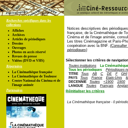
Recherches spécifiques dans les
collections
Notices descriptives des périodique
Affiches
française, de la Cinémathèque de To
Archives
Cinéma et de l'image animée, consul
Articles de périodiques
Les titres Cinémagazine et Paris-Ph
Dessins
coopération avec la BNF.
(Consulter 
Ouvrages
périodiques)
Photos en accés réservé
Revues de presse
Sélectionner les critères de navigation
Vidéos (DVD et VHS)
Toutes institutions
La Cinémathèque
Répertoires
Tous les périodiques
Périodiques n
La Cinémathèque française
TITRE
Tous
AB
C
DE
F
GHI
La Cinémathèque de Toulouse
PAYS
Tous
France
Etats-Unis
I
Centre National du Cinéma et de
DECENNIE
Toutes
<1900
1900
l'image animée
LANGUE
Toutes
Français
Anglai
Partenaires
Réinitialiser les critères
La Cinémathèque française - 0 périodi