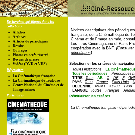
Recherches spécifiques dans les
collections
Notices descriptives des périodique
Affiches
française, de la Cinémathèque de To
Archives
Cinéma et de l'image animée, consul
Articles de périodiques
Les titres Cinémagazine et Paris-Ph
Dessins
coopération avec la BNF.
(Consulter 
Ouvrages
périodiques)
Photos en accés réservé
Revues de presse
Sélectionner les critères de navigation
Vidéos (DVD et VHS)
Toutes institutions
La Cinémathèque
Répertoires
Tous les périodiques
Périodiques n
La Cinémathèque française
TITRE
Tous
AB
C
DE
F
GHI
La Cinémathèque de Toulouse
PAYS
Tous
France
Etats-Unis
I
Centre National du Cinéma et de
DECENNIE
Toutes
<1900
1900
l'image animée
LANGUE
Toutes
Français
Anglai
Partenaires
Réinitialiser les critères
La Cinémathèque française - 0 périodi