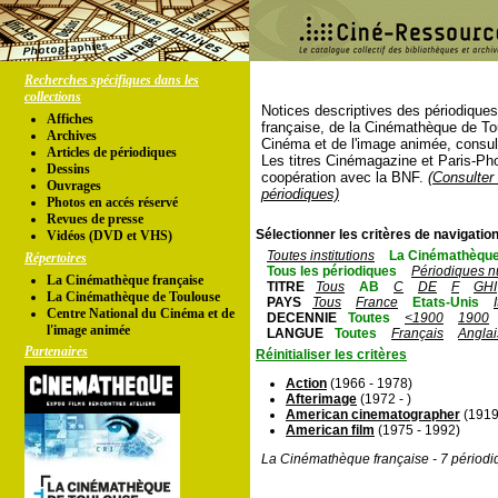
Recherches spécifiques dans les
collections
Notices descriptives des périodique
Affiches
française, de la Cinémathèque de To
Archives
Cinéma et de l'image animée, consul
Articles de périodiques
Les titres Cinémagazine et Paris-Ph
Dessins
coopération avec la BNF.
(Consulter 
Ouvrages
périodiques)
Photos en accés réservé
Revues de presse
Sélectionner les critères de navigation
Vidéos (DVD et VHS)
Toutes institutions
La Cinémathèque
Répertoires
Tous les périodiques
Périodiques n
La Cinémathèque française
TITRE
Tous
AB
C
DE
F
GHI
La Cinémathèque de Toulouse
PAYS
Tous
France
Etats-Unis
Centre National du Cinéma et de
DECENNIE
Toutes
<1900
1900
l'image animée
LANGUE
Toutes
Français
Anglai
Partenaires
Réinitialiser les critères
Action
(1966 - 1978)
Afterimage
(1972 - )
American cinematographer
(1919 
American film
(1975 - 1992)
La Cinémathèque française - 7 périodi