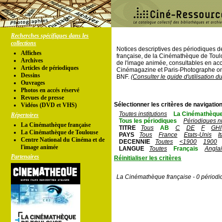
Recherches spécifiques dans les
collections
Notices descriptives des périodiques 
Affiches
française, de la Cinémathèque de Toul
Archives
de l'image animée, consultables en acc
Articles de périodiques
Cinémagazine et Paris-Photographe ont
Dessins
BNF.
(Consulter le guide d'utilisation d
Ouvrages
Photos en accés réservé
Revues de presse
Sélectionner les critères de navigation
Vidéos (DVD et VHS)
Toutes institutions
La Cinémathèque
Répertoires
Tous les périodiques
Périodiques n
La Cinémathèque française
TITRE
Tous
AB
C
DE
F
GHI
La Cinémathèque de Toulouse
PAYS
Tous
France
Etats-Unis
I
Centre National du Cinéma et de
DECENNIE
Toutes
<1900
1900
l'image animée
LANGUE
Toutes
Français
Angla
Partenaires
Réinitialiser les critères
La Cinémathèque française - 0 périodi