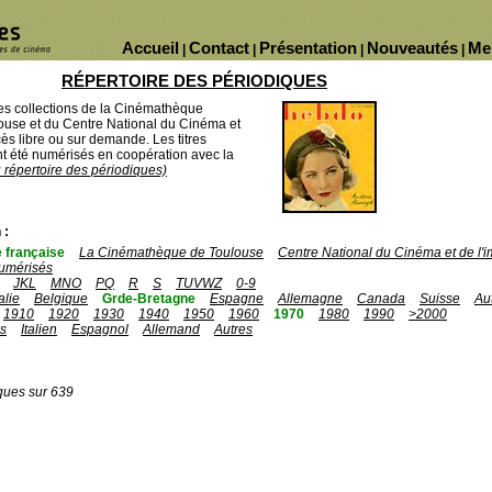
Accueil
Contact
Présentation
Nouveautés
Me
|
|
|
|
RÉPERTOIRE DES PÉRIODIQUES
des collections de la Cinémathèque
ouse et du Centre National du Cinéma et
ès libre ou sur demande. Les titres
 été numérisés en coopération avec la
u répertoire des périodiques)
 :
 française
La Cinémathèque de Toulouse
Centre National du Cinéma et de l
umérisés
JKL
MNO
PQ
R
S
TUVWZ
0-9
talie
Belgique
Grde-Bretagne
Espagne
Allemagne
Canada
Suisse
Au
1910
1920
1930
1940
1950
1960
1970
1980
1990
>2000
is
Italien
Espagnol
Allemand
Autres
ques sur 639