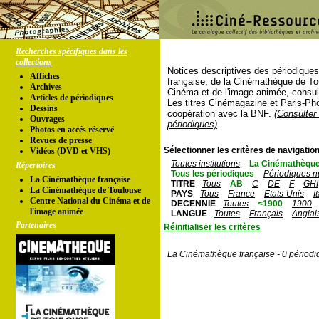
Recherches spécifiques dans les
collections
Notices descriptives des périodique
Affiches
française, de la Cinémathèque de To
Archives
Cinéma et de l'image animée, consul
Articles de périodiques
Les titres Cinémagazine et Paris-Ph
Dessins
coopération avec la BNF.
(Consulter 
Ouvrages
périodiques)
Photos en accés réservé
Revues de presse
Sélectionner les critères de navigation
Vidéos (DVD et VHS)
Toutes institutions
La Cinémathèque
Répertoires
Tous les périodiques
Périodiques n
La Cinémathèque française
TITRE
Tous
AB
C
DE
F
GHI
La Cinémathèque de Toulouse
PAYS
Tous
France
Etats-Unis
I
Centre National du Cinéma et de
DECENNIE
Toutes
<1900
1900
l'image animée
LANGUE
Toutes
Français
Anglai
Partenaires
Réinitialiser les critères
La Cinémathèque française - 0 périodi