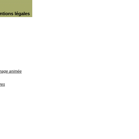
ntions légales
'image animée
res