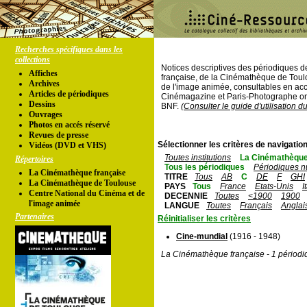
Recherches spécifiques dans les
collections
Notices descriptives des périodiques 
Affiches
française, de la Cinémathèque de Toul
Archives
de l'image animée, consultables en acc
Articles de périodiques
Cinémagazine et Paris-Photographe ont
Dessins
BNF.
(Consulter le guide d'utilisation d
Ouvrages
Photos en accés réservé
Revues de presse
Sélectionner les critères de navigation
Vidéos (DVD et VHS)
Toutes institutions
La Cinémathèque
Répertoires
Tous les périodiques
Périodiques n
La Cinémathèque française
TITRE
Tous
AB
C
DE
F
GHI
La Cinémathèque de Toulouse
PAYS
Tous
France
Etats-Unis
I
Centre National du Cinéma et de
DECENNIE
Toutes
<1900
1900
l'image animée
LANGUE
Toutes
Français
Anglai
Partenaires
Réinitialiser les critères
Cine-mundial
(1916 - 1948)
La Cinémathèque française - 1 périodi