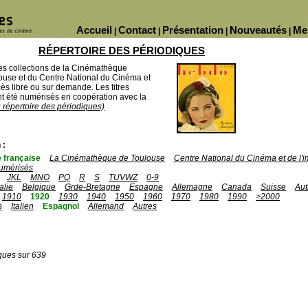
Accueil
Contact
Présentation
Nouveautés
Me
|
|
|
|
RÉPERTOIRE DES PÉRIODIQUES
des collections de la Cinémathèque
ouse et du Centre National du Cinéma et
ès libre ou sur demande. Les titres
 été numérisés en coopération avec la
u répertoire des périodiques)
 :
 française
La Cinémathèque de Toulouse
Centre National du Cinéma et de l
umérisés
JKL
MNO
PQ
R
S
TUVWZ
0-9
talie
Belgique
Grde-Bretagne
Espagne
Allemagne
Canada
Suisse
Aut
1910
1920
1930
1940
1950
1960
1970
1980
1990
>2000
s
Italien
Espagnol
Allemand
Autres
ques sur 639