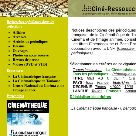
Recherches spécifiques dans les
collections
Notices descriptives des périodique
Affiches
française, de la Cinémathèque de To
Archives
Cinéma et de l'image animée, consul
Articles de périodiques
Les titres Cinémagazine et Paris-Ph
Dessins
coopération avec la BNF.
(Consulter 
Ouvrages
périodiques)
Photos en accés réservé
Revues de presse
Sélectionner les critères de navigation
Vidéos (DVD et VHS)
Toutes institutions
La Cinémathèque
Répertoires
Tous les périodiques
Périodiques n
La Cinémathèque française
TITRE
Tous
AB
C
DE
F
GHI
La Cinémathèque de Toulouse
PAYS
Tous
France
Etats-Unis
I
Centre National du Cinéma et de
DECENNIE
Toutes
<1900
1900
l'image animée
LANGUE
Toutes
Français
Angla
Partenaires
Réinitialiser les critères
La Cinémathèque française - 0 périodi