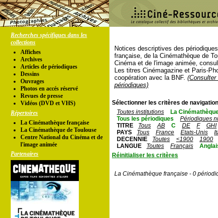
Recherches spécifiques dans les
collections
Notices descriptives des périodique
Affiches
française, de la Cinémathèque de To
Archives
Cinéma et de l'image animée, consul
Articles de périodiques
Les titres Cinémagazine et Paris-Ph
Dessins
coopération avec la BNF.
(Consulter 
Ouvrages
périodiques)
Photos en accés réservé
Revues de presse
Sélectionner les critères de navigation
Vidéos (DVD et VHS)
Toutes institutions
La Cinémathèque
Répertoires
Tous les périodiques
Périodiques n
La Cinémathèque française
TITRE
Tous
AB
C
DE
F
GHI
La Cinémathèque de Toulouse
PAYS
Tous
France
Etats-Unis
I
Centre National du Cinéma et de
DECENNIE
Toutes
<1900
1900
l'image animée
LANGUE
Toutes
Français
Anglai
Partenaires
Réinitialiser les critères
La Cinémathèque française - 0 périodi