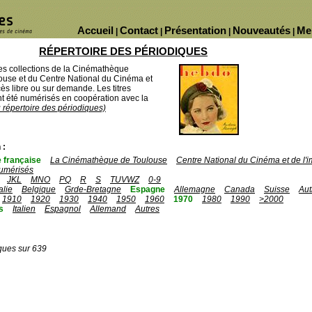
Accueil
Contact
Présentation
Nouveautés
Me
|
|
|
|
RÉPERTOIRE DES PÉRIODIQUES
des collections de la Cinémathèque
ouse et du Centre National du Cinéma et
ès libre ou sur demande. Les titres
 été numérisés en coopération avec la
u répertoire des périodiques)
 :
 française
La Cinémathèque de Toulouse
Centre National du Cinéma et de l
umérisés
JKL
MNO
PQ
R
S
TUVWZ
0-9
talie
Belgique
Grde-Bretagne
Espagne
Allemagne
Canada
Suisse
Aut
1910
1920
1930
1940
1950
1960
1970
1980
1990
>2000
s
Italien
Espagnol
Allemand
Autres
ques sur 639