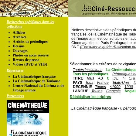
Recherches spécifiques dans les
collections
Notices descriptives des périodiques 
Affiches
française, de la Cinémathèque de Toul
Archives
de l'image animée, consultables en acc
Articles de périodiques
Cinémagazine et Paris-Photographe ont
Dessins
BNF.
(Consulter le guide d'utilisation d
Ouvrages
Photos en accés réservé
Revues de presse
Sélectionner les critères de navigation
Vidéos (DVD et VHS)
Toutes institutions
La Cinémathèque
Répertoires
Tous les périodiques
Périodiques n
La Cinémathèque française
TITRE
Tous
AB
C
DE
F
GHI
La Cinémathèque de Toulouse
PAYS
Tous
France
Etats-Unis
I
Centre National du Cinéma et de
DECENNIE
Toutes
<1900
1900
l'image animée
LANGUE
Toutes
Français
Anglai
Partenaires
Réinitialiser les critères
La Cinémathèque française - 0 périodi