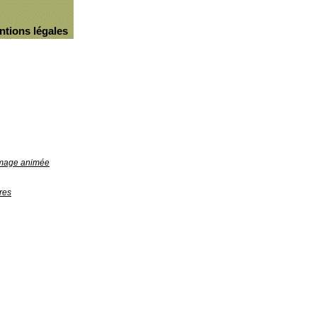
ntions légales
'image animée
res