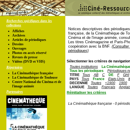
Recherches spécifiques dans les
collections
Notices descriptives des périodique
Affiches
française, de la Cinémathèque de To
Archives
Cinéma et de l'image animée, consul
Articles de périodiques
Les titres Cinémagazine et Paris-Ph
Dessins
coopération avec la BNF.
(Consulter 
Ouvrages
périodiques)
Photos en accés réservé
Revues de presse
Sélectionner les critères de navigation
Vidéos (DVD et VHS)
Toutes institutions
La Cinémathèque
Répertoires
Tous les périodiques
Périodiques n
La Cinémathèque française
TITRE
Tous
AB
C
DE
F
GHI
La Cinémathèque de Toulouse
PAYS
Tous
France
Etats-Unis
I
Centre National du Cinéma et de
DECENNIE
Toutes
<1900
1900
l'image animée
LANGUE
Toutes
Français
Anglai
Partenaires
Réinitialiser les critères
La Cinémathèque française - 0 périodi