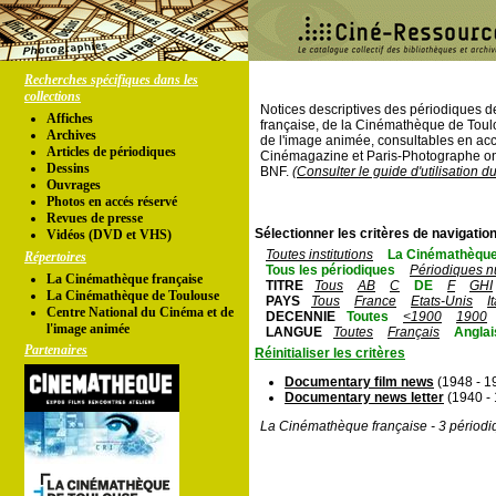
Recherches spécifiques dans les
collections
Notices descriptives des périodiques 
Affiches
française, de la Cinémathèque de Toul
Archives
de l'image animée, consultables en acc
Articles de périodiques
Cinémagazine et Paris-Photographe ont
Dessins
BNF.
(Consulter le guide d'utilisation d
Ouvrages
Photos en accés réservé
Revues de presse
Sélectionner les critères de navigation
Vidéos (DVD et VHS)
Toutes institutions
La Cinémathèque
Répertoires
Tous les périodiques
Périodiques n
La Cinémathèque française
TITRE
Tous
AB
C
DE
F
GHI
La Cinémathèque de Toulouse
PAYS
Tous
France
Etats-Unis
I
Centre National du Cinéma et de
DECENNIE
Toutes
<1900
1900
l'image animée
LANGUE
Toutes
Français
Anglai
Partenaires
Réinitialiser les critères
Documentary film news
(1948 - 1
Documentary news letter
(1940 -
La Cinémathèque française - 3 périodi