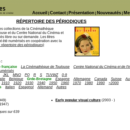
Accueil
Contact
Présentation
Nouveautés
Me
|
|
|
|
RÉPERTOIRE DES PÉRIODIQUES
des collections de la Cinémathèque
ouse et du Centre National du Cinéma et
ès libre ou sur demande. Les titres
 été numérisés en coopération avec la
u répertoire des périodiques)
 :
 française
La Cinémathèque de Toulouse
Centre National du Cinéma et de l
umérisés
JKL
MNO
PQ
R
S
TUVWZ
0-9
talie
Belgique
Grde-Bretagne
Espagne
Allemagne
Canada
Suisse
Au
1910
1920
1930
1940
1950
1960
1970
1980
1990
>2000
s
Italien
Espagnol
Allemand
Autres
949)
Early popular visual culture
(2003 - )
 1947)
ques sur 639