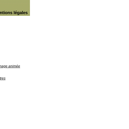
ntions légales
'image animée
tres