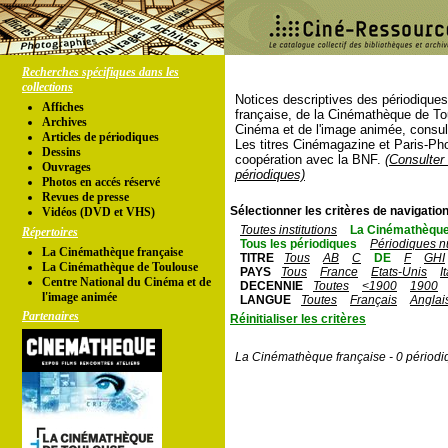
Recherches spécifiques dans les
collections
Notices descriptives des périodique
Affiches
française, de la Cinémathèque de To
Archives
Cinéma et de l'image animée, consul
Articles de périodiques
Les titres Cinémagazine et Paris-Ph
Dessins
coopération avec la BNF.
(Consulter 
Ouvrages
périodiques)
Photos en accés réservé
Revues de presse
Sélectionner les critères de navigation
Vidéos (DVD et VHS)
Toutes institutions
La Cinémathèque
Répertoires
Tous les périodiques
Périodiques n
La Cinémathèque française
TITRE
Tous
AB
C
DE
F
GHI
La Cinémathèque de Toulouse
PAYS
Tous
France
Etats-Unis
I
Centre National du Cinéma et de
DECENNIE
Toutes
<1900
1900
l'image animée
LANGUE
Toutes
Français
Anglai
Partenaires
Réinitialiser les critères
La Cinémathèque française - 0 périodi