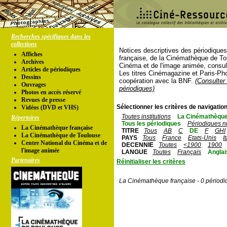
Recherches spécifiques dans les
collections
Notices descriptives des périodique
Affiches
française, de la Cinémathèque de To
Archives
Cinéma et de l'image animée, consul
Articles de périodiques
Les titres Cinémagazine et Paris-Ph
Dessins
coopération avec la BNF.
(Consulter 
Ouvrages
périodiques)
Photos en accés réservé
Revues de presse
Sélectionner les critères de navigation
Vidéos (DVD et VHS)
Toutes institutions
La Cinémathèque
Répertoires
Tous les périodiques
Périodiques n
La Cinémathèque française
TITRE
Tous
AB
C
DE
F
GHI
La Cinémathèque de Toulouse
PAYS
Tous
France
Etats-Unis
I
Centre National du Cinéma et de
DECENNIE
Toutes
<1900
1900
l'image animée
LANGUE
Toutes
Français
Anglai
Partenaires
Réinitialiser les critères
La Cinémathèque française - 0 périodi