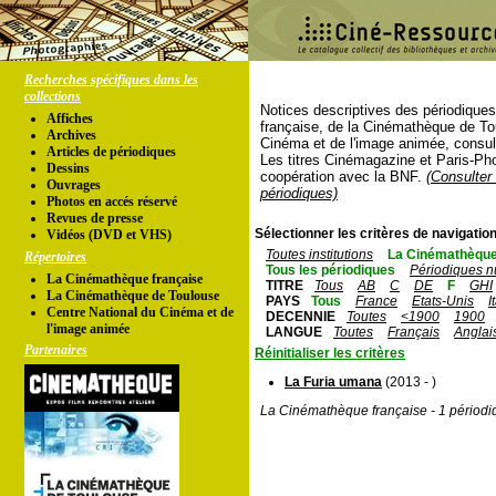
Recherches spécifiques dans les
collections
Notices descriptives des périodique
Affiches
française, de la Cinémathèque de To
Archives
Cinéma et de l'image animée, consul
Articles de périodiques
Les titres Cinémagazine et Paris-Ph
Dessins
coopération avec la BNF.
(Consulter 
Ouvrages
périodiques)
Photos en accés réservé
Revues de presse
Sélectionner les critères de navigation
Vidéos (DVD et VHS)
Toutes institutions
La Cinémathèque
Répertoires
Tous les périodiques
Périodiques n
La Cinémathèque française
TITRE
Tous
AB
C
DE
F
GHI
La Cinémathèque de Toulouse
PAYS
Tous
France
Etats-Unis
I
Centre National du Cinéma et de
DECENNIE
Toutes
<1900
1900
l'image animée
LANGUE
Toutes
Français
Anglai
Partenaires
Réinitialiser les critères
La Furia umana
(2013 - )
La Cinémathèque française - 1 périodi