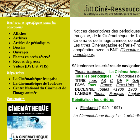
Recherches spécifiques dans les
collections
Notices descriptives des périodique
Affiches
française, de la Cinémathèque de To
Archives
Cinéma et de l'image animée, consul
Articles de périodiques
Les titres Cinémagazine et Paris-Ph
Dessins
coopération avec la BNF.
(Consulter 
Ouvrages
périodiques)
Photos en accés réservé
Revues de presse
Sélectionner les critères de navigation
Vidéos (DVD et VHS)
Toutes institutions
La Cinémathèque
Répertoires
Tous les périodiques
Périodiques n
La Cinémathèque française
TITRE
Tous
AB
C
DE
F
GHI
La Cinémathèque de Toulouse
PAYS
Tous
France
Etats-Unis
I
Centre National du Cinéma et de
DECENNIE
Toutes
<1900
1900
l'image animée
LANGUE
Toutes
Français
Anglai
Partenaires
Réinitialiser les critères
Filmkunst
(1949 - 1997)
La Cinémathèque française - 1 périodi