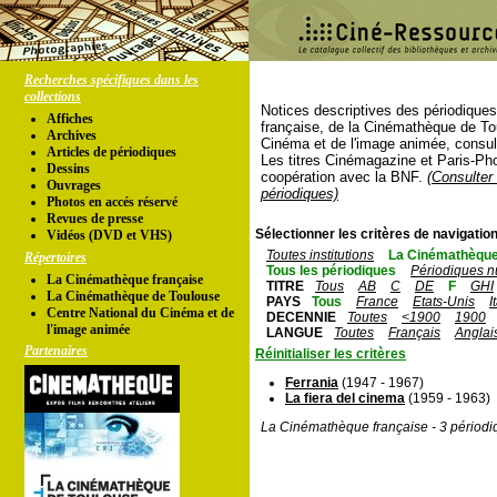
Recherches spécifiques dans les
collections
Notices descriptives des périodique
Affiches
française, de la Cinémathèque de To
Archives
Cinéma et de l'image animée, consul
Articles de périodiques
Les titres Cinémagazine et Paris-Ph
Dessins
coopération avec la BNF.
(Consulter 
Ouvrages
périodiques)
Photos en accés réservé
Revues de presse
Sélectionner les critères de navigation
Vidéos (DVD et VHS)
Toutes institutions
La Cinémathèque
Répertoires
Tous les périodiques
Périodiques n
La Cinémathèque française
TITRE
Tous
AB
C
DE
F
GHI
La Cinémathèque de Toulouse
PAYS
Tous
France
Etats-Unis
I
Centre National du Cinéma et de
DECENNIE
Toutes
<1900
1900
l'image animée
LANGUE
Toutes
Français
Anglai
Partenaires
Réinitialiser les critères
Ferrania
(1947 - 1967)
La fiera del cinema
(1959 - 1963)
La Cinémathèque française - 3 périodi