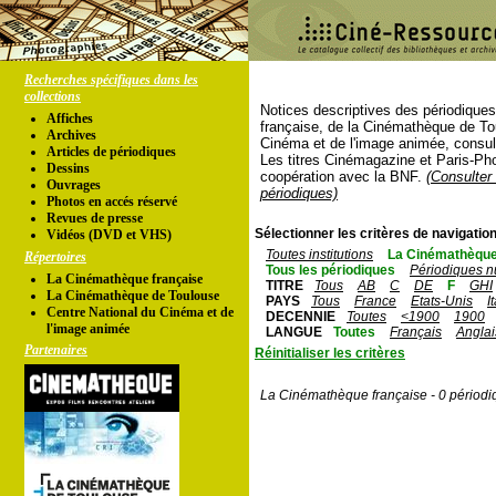
Recherches spécifiques dans les
collections
Notices descriptives des périodique
Affiches
française, de la Cinémathèque de To
Archives
Cinéma et de l'image animée, consul
Articles de périodiques
Les titres Cinémagazine et Paris-Ph
Dessins
coopération avec la BNF.
(Consulter 
Ouvrages
périodiques)
Photos en accés réservé
Revues de presse
Sélectionner les critères de navigation
Vidéos (DVD et VHS)
Toutes institutions
La Cinémathèque
Répertoires
Tous les périodiques
Périodiques n
La Cinémathèque française
TITRE
Tous
AB
C
DE
F
GHI
La Cinémathèque de Toulouse
PAYS
Tous
France
Etats-Unis
I
Centre National du Cinéma et de
DECENNIE
Toutes
<1900
1900
l'image animée
LANGUE
Toutes
Français
Anglai
Partenaires
Réinitialiser les critères
La Cinémathèque française - 0 périodi