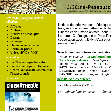
Recherches spécifiques dans les
collections
Notices descriptives des périodique
Affiches
française, de la Cinémathèque de To
Archives
Cinéma et de l'image animée, consul
Articles de périodiques
Les titres Cinémagazine et Paris-Ph
Dessins
coopération avec la BNF.
(Consulter 
Ouvrages
périodiques)
Photos en accés réservé
Revues de presse
Sélectionner les critères de navigation
Vidéos (DVD et VHS)
Toutes institutions
La Cinémathèque
Répertoires
Tous les périodiques
Périodiques n
La Cinémathèque française
TITRE
Tous
AB
C
DE
F
GHI
La Cinémathèque de Toulouse
PAYS
Tous
France
Etats-Unis
I
Centre National du Cinéma et de
DECENNIE
Toutes
<1900
1900
l'image animée
LANGUE
Toutes
Français
Anglai
Partenaires
Réinitialiser les critères
Film-historia
(1991 - )
La Cinémathèque française - 1 périodi