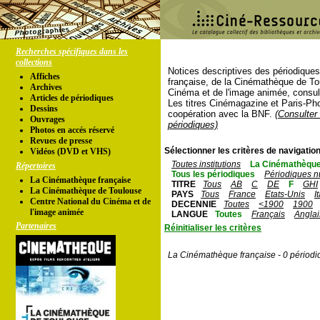
Recherches spécifiques dans les
collections
Notices descriptives des périodique
Affiches
française, de la Cinémathèque de To
Archives
Cinéma et de l'image animée, consul
Articles de périodiques
Les titres Cinémagazine et Paris-Ph
Dessins
coopération avec la BNF.
(Consulter 
Ouvrages
périodiques)
Photos en accés réservé
Revues de presse
Sélectionner les critères de navigation
Vidéos (DVD et VHS)
Toutes institutions
La Cinémathèque
Répertoires
Tous les périodiques
Périodiques n
La Cinémathèque française
TITRE
Tous
AB
C
DE
F
GHI
La Cinémathèque de Toulouse
PAYS
Tous
France
Etats-Unis
I
Centre National du Cinéma et de
DECENNIE
Toutes
<1900
1900
l'image animée
LANGUE
Toutes
Français
Anglai
Partenaires
Réinitialiser les critères
La Cinémathèque française - 0 périodi