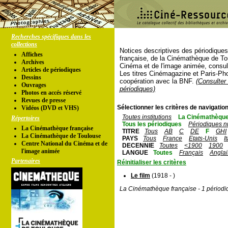
Recherches spécifiques dans les
collections
Notices descriptives des périodique
Affiches
française, de la Cinémathèque de To
Archives
Cinéma et de l'image animée, consul
Articles de périodiques
Les titres Cinémagazine et Paris-Ph
Dessins
coopération avec la BNF.
(Consulter 
Ouvrages
périodiques)
Photos en accés réservé
Revues de presse
Sélectionner les critères de navigation
Vidéos (DVD et VHS)
Toutes institutions
La Cinémathèque
Répertoires
Tous les périodiques
Périodiques n
La Cinémathèque française
TITRE
Tous
AB
C
DE
F
GHI
La Cinémathèque de Toulouse
PAYS
Tous
France
Etats-Unis
I
Centre National du Cinéma et de
DECENNIE
Toutes
<1900
1900
l'image animée
LANGUE
Toutes
Français
Anglai
Partenaires
Réinitialiser les critères
Le film
(1918 - )
La Cinémathèque française - 1 périodi