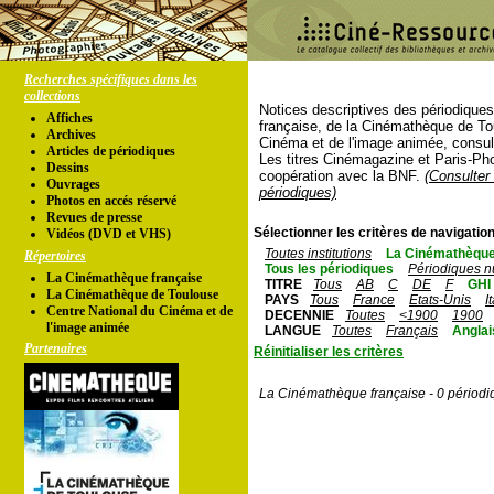
Recherches spécifiques dans les
collections
Notices descriptives des périodique
Affiches
française, de la Cinémathèque de To
Archives
Cinéma et de l'image animée, consul
Articles de périodiques
Les titres Cinémagazine et Paris-Ph
Dessins
coopération avec la BNF.
(Consulter 
Ouvrages
périodiques)
Photos en accés réservé
Revues de presse
Sélectionner les critères de navigation
Vidéos (DVD et VHS)
Toutes institutions
La Cinémathèque
Répertoires
Tous les périodiques
Périodiques n
La Cinémathèque française
TITRE
Tous
AB
C
DE
F
GHI
La Cinémathèque de Toulouse
PAYS
Tous
France
Etats-Unis
I
Centre National du Cinéma et de
DECENNIE
Toutes
<1900
1900
l'image animée
LANGUE
Toutes
Français
Anglai
Partenaires
Réinitialiser les critères
La Cinémathèque française - 0 périodi