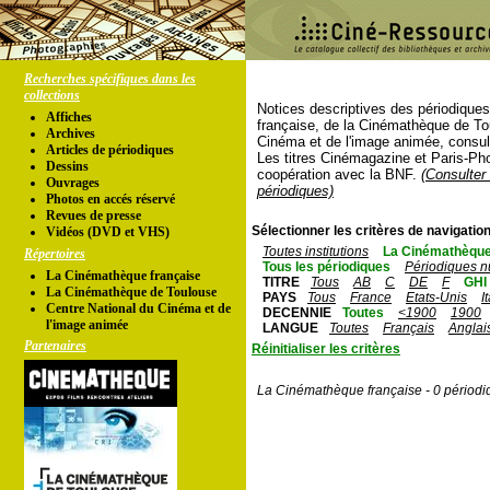
Recherches spécifiques dans les
collections
Notices descriptives des périodique
Affiches
française, de la Cinémathèque de To
Archives
Cinéma et de l'image animée, consul
Articles de périodiques
Les titres Cinémagazine et Paris-Ph
Dessins
coopération avec la BNF.
(Consulter 
Ouvrages
périodiques)
Photos en accés réservé
Revues de presse
Sélectionner les critères de navigation
Vidéos (DVD et VHS)
Toutes institutions
La Cinémathèque
Répertoires
Tous les périodiques
Périodiques n
La Cinémathèque française
TITRE
Tous
AB
C
DE
F
GHI
La Cinémathèque de Toulouse
PAYS
Tous
France
Etats-Unis
I
Centre National du Cinéma et de
DECENNIE
Toutes
<1900
1900
l'image animée
LANGUE
Toutes
Français
Anglai
Partenaires
Réinitialiser les critères
La Cinémathèque française - 0 périodi