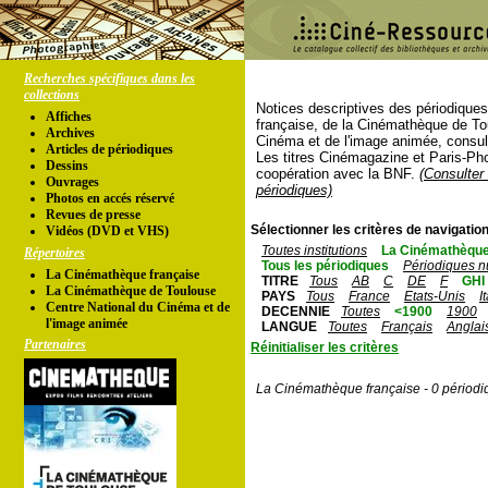
Recherches spécifiques dans les
collections
Notices descriptives des périodique
Affiches
française, de la Cinémathèque de To
Archives
Cinéma et de l'image animée, consul
Articles de périodiques
Les titres Cinémagazine et Paris-Ph
Dessins
coopération avec la BNF.
(Consulter 
Ouvrages
périodiques)
Photos en accés réservé
Revues de presse
Sélectionner les critères de navigation
Vidéos (DVD et VHS)
Toutes institutions
La Cinémathèque
Répertoires
Tous les périodiques
Périodiques n
La Cinémathèque française
TITRE
Tous
AB
C
DE
F
GHI
La Cinémathèque de Toulouse
PAYS
Tous
France
Etats-Unis
I
Centre National du Cinéma et de
DECENNIE
Toutes
<1900
1900
l'image animée
LANGUE
Toutes
Français
Anglai
Partenaires
Réinitialiser les critères
La Cinémathèque française - 0 périodi