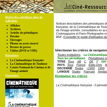
Recherches spécifiques dans les
collections
Notices descriptives des périodiques 
Affiches
française, de la Cinémathèque de Toul
Archives
de l'image animée, consultables en acc
Articles de périodiques
Cinémagazine et Paris-Photographe ont
Dessins
BNF.
(Consulter le guide d'utilisation d
Ouvrages
Photos en accés réservé
Revues de presse
Sélectionner les critères de navigation
Vidéos (DVD et VHS)
Toutes institutions
La Cinémathèque
Répertoires
Tous les périodiques
Périodiques n
La Cinémathèque française
TITRE
Tous
AB
C
DE
F
GHI
La Cinémathèque de Toulouse
PAYS
Tous
France
Etats-Unis
I
Centre National du Cinéma et de
DECENNIE
Toutes
<1900
1900
l'image animée
LANGUE
Toutes
Français
Anglai
Partenaires
Réinitialiser les critères
La Cinémathèque française - 0 périodi