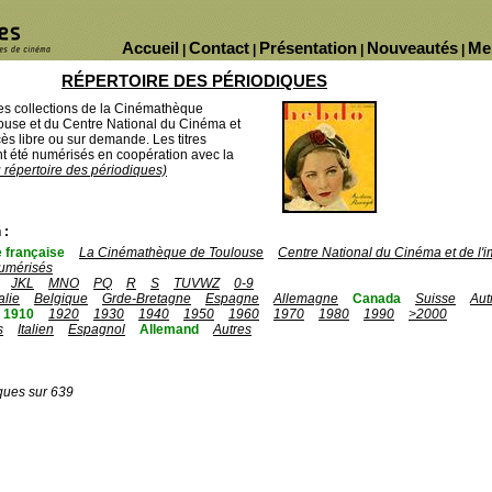
Accueil
Contact
Présentation
Nouveautés
Me
|
|
|
|
RÉPERTOIRE DES PÉRIODIQUES
des collections de la Cinémathèque
ouse et du Centre National du Cinéma et
ès libre ou sur demande. Les titres
 été numérisés en coopération avec la
u répertoire des périodiques)
 :
 française
La Cinémathèque de Toulouse
Centre National du Cinéma et de l
umérisés
JKL
MNO
PQ
R
S
TUVWZ
0-9
talie
Belgique
Grde-Bretagne
Espagne
Allemagne
Canada
Suisse
Aut
1910
1920
1930
1940
1950
1960
1970
1980
1990
>2000
s
Italien
Espagnol
Allemand
Autres
ques sur 639