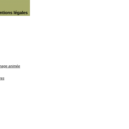
ntions légales
'image animée
res