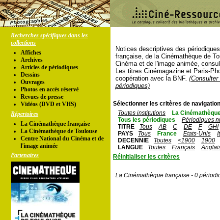
Recherches spécifiques dans les
collections
Notices descriptives des périodique
Affiches
française, de la Cinémathèque de To
Archives
Cinéma et de l'image animée, consul
Articles de périodiques
Les titres Cinémagazine et Paris-Ph
Dessins
coopération avec la BNF.
(Consulter 
Ouvrages
périodiques)
Photos en accés réservé
Revues de presse
Sélectionner les critères de navigation
Vidéos (DVD et VHS)
Toutes institutions
La Cinémathèque
Répertoires
Tous les périodiques
Périodiques n
La Cinémathèque française
TITRE
Tous
AB
C
DE
F
GHI
La Cinémathèque de Toulouse
PAYS
Tous
France
Etats-Unis
I
Centre National du Cinéma et de
DECENNIE
Toutes
<1900
1900
l'image animée
LANGUE
Toutes
Français
Anglai
Partenaires
Réinitialiser les critères
La Cinémathèque française - 0 périodi