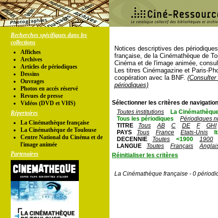
Recherches spécifiques dans les
collections
Notices descriptives des périodique
Affiches
française, de la Cinémathèque de To
Archives
Cinéma et de l'image animée, consul
Articles de périodiques
Les titres Cinémagazine et Paris-Ph
Dessins
coopération avec la BNF.
(Consulter 
Ouvrages
périodiques)
Photos en accés réservé
Revues de presse
Sélectionner les critères de navigation
Vidéos (DVD et VHS)
Toutes institutions
La Cinémathèque
Répertoires
Tous les périodiques
Périodiques n
La Cinémathèque française
TITRE
Tous
AB
C
DE
F
GHI
La Cinémathèque de Toulouse
PAYS
Tous
France
Etats-Unis
I
Centre National du Cinéma et de
DECENNIE
Toutes
<1900
1900
l'image animée
LANGUE
Toutes
Français
Anglai
Partenaires
Réinitialiser les critères
La Cinémathèque française - 0 périodi