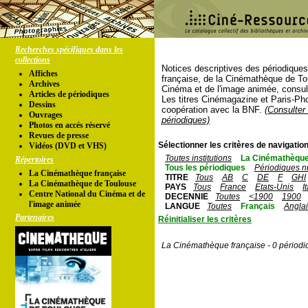
Recherches spécifiques dans les
collections
Notices descriptives des périodique
Affiches
française, de la Cinémathèque de To
Archives
Cinéma et de l'image animée, consul
Articles de périodiques
Les titres Cinémagazine et Paris-Ph
Dessins
coopération avec la BNF.
(Consulter 
Ouvrages
périodiques)
Photos en accés réservé
Revues de presse
Sélectionner les critères de navigation
Vidéos (DVD et VHS)
Toutes institutions
La Cinémathèque
Répertoires
Tous les périodiques
Périodiques n
La Cinémathèque française
TITRE
Tous
AB
C
DE
F
GHI
La Cinémathèque de Toulouse
PAYS
Tous
France
Etats-Unis
I
Centre National du Cinéma et de
DECENNIE
Toutes
<1900
1900
l'image animée
LANGUE
Toutes
Français
Angla
Partenaires
Réinitialiser les critères
La Cinémathèque française - 0 périodi