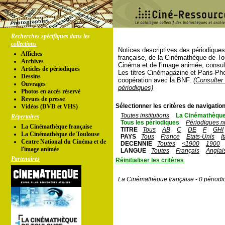
Recherches spécifiques dans les
collections
Notices descriptives des périodique
Affiches
française, de la Cinémathèque de To
Archives
Cinéma et de l'image animée, consul
Articles de périodiques
Les titres Cinémagazine et Paris-Ph
Dessins
coopération avec la BNF.
(Consulter 
Ouvrages
périodiques)
Photos en accés réservé
Revues de presse
Sélectionner les critères de navigation
Vidéos (DVD et VHS)
Toutes institutions
La Cinémathèque
Répertoires
Tous les périodiques
Périodiques n
La Cinémathèque française
TITRE
Tous
AB
C
DE
F
GHI
La Cinémathèque de Toulouse
PAYS
Tous
France
Etats-Unis
I
Centre National du Cinéma et de
DECENNIE
Toutes
<1900
1900
l'image animée
LANGUE
Toutes
Français
Anglai
Partenaires
Réinitialiser les critères
La Cinémathèque française - 0 périodi