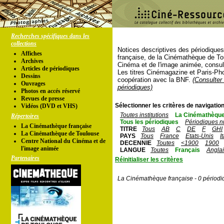
Recherches spécifiques dans les
collections
Notices descriptives des périodique
Affiches
française, de la Cinémathèque de To
Archives
Cinéma et de l'image animée, consul
Articles de périodiques
Les titres Cinémagazine et Paris-Ph
Dessins
coopération avec la BNF.
(Consulter 
Ouvrages
périodiques)
Photos en accés réservé
Revues de presse
Sélectionner les critères de navigation
Vidéos (DVD et VHS)
Toutes institutions
La Cinémathèque
Répertoires
Tous les périodiques
Périodiques n
La Cinémathèque française
TITRE
Tous
AB
C
DE
F
GHI
La Cinémathèque de Toulouse
PAYS
Tous
France
Etats-Unis
I
Centre National du Cinéma et de
DECENNIE
Toutes
<1900
1900
l'image animée
LANGUE
Toutes
Français
Angla
Partenaires
Réinitialiser les critères
La Cinémathèque française - 0 périodi