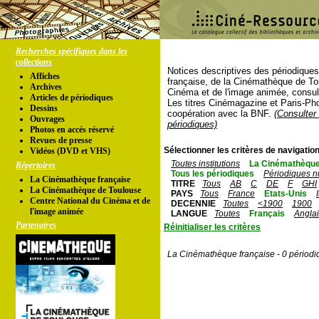
Recherches spécifiques dans les
collections
Notices descriptives des périodique
Affiches
française, de la Cinémathèque de To
Archives
Cinéma et de l'image animée, consul
Articles de périodiques
Les titres Cinémagazine et Paris-Ph
Dessins
coopération avec la BNF.
(Consulter 
Ouvrages
périodiques)
Photos en accés réservé
Revues de presse
Sélectionner les critères de navigation
Vidéos (DVD et VHS)
Toutes institutions
La Cinémathèque
Répertoires
Tous les périodiques
Périodiques n
La Cinémathèque française
TITRE
Tous
AB
C
DE
F
GHI
La Cinémathèque de Toulouse
PAYS
Tous
France
Etats-Unis
Centre National du Cinéma et de
DECENNIE
Toutes
<1900
1900
l'image animée
LANGUE
Toutes
Français
Angla
Partenaires
Réinitialiser les critères
La Cinémathèque française - 0 périodi