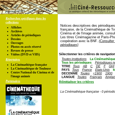
Recherches spécifiques dans les
collections
Notices descriptives des périodique
Affiches
française, de la Cinémathèque de To
Archives
Cinéma et de l'image animée, consul
Articles de périodiques
Les titres Cinémagazine et Paris-Ph
Dessins
coopération avec la BNF.
(Consulter 
Ouvrages
périodiques)
Photos en accés réservé
Revues de presse
Sélectionner les critères de navigation
Vidéos (DVD et VHS)
Toutes institutions
La Cinémathèque
Répertoires
Tous les périodiques
Périodiques n
La Cinémathèque française
TITRE
Tous
AB
C
DE
F
GHI
La Cinémathèque de Toulouse
PAYS
Tous
France
Etats-Unis
I
Centre National du Cinéma et de
DECENNIE
Toutes
<1900
1900
l'image animée
LANGUE
Toutes
Français
Anglai
Partenaires
Réinitialiser les critères
La Cinémathèque française - 0 périodi