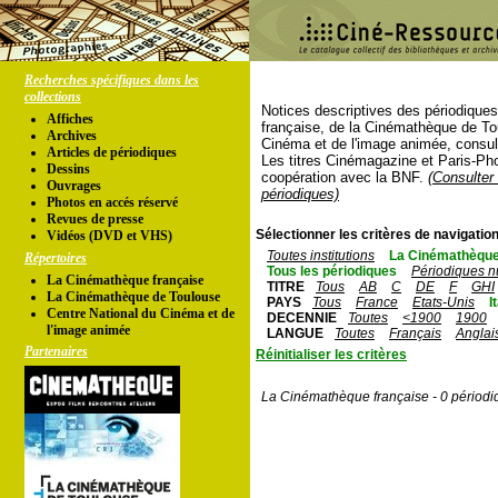
Recherches spécifiques dans les
collections
Notices descriptives des périodique
Affiches
française, de la Cinémathèque de To
Archives
Cinéma et de l'image animée, consul
Articles de périodiques
Les titres Cinémagazine et Paris-Ph
Dessins
coopération avec la BNF.
(Consulter 
Ouvrages
périodiques)
Photos en accés réservé
Revues de presse
Sélectionner les critères de navigation
Vidéos (DVD et VHS)
Toutes institutions
La Cinémathèque
Répertoires
Tous les périodiques
Périodiques n
La Cinémathèque française
TITRE
Tous
AB
C
DE
F
GHI
La Cinémathèque de Toulouse
PAYS
Tous
France
Etats-Unis
I
Centre National du Cinéma et de
DECENNIE
Toutes
<1900
1900
l'image animée
LANGUE
Toutes
Français
Anglai
Partenaires
Réinitialiser les critères
La Cinémathèque française - 0 périodi