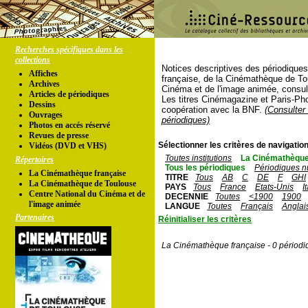
Recherches spécifiques dans les
collections
Notices descriptives des périodique
Affiches
française, de la Cinémathèque de To
Archives
Cinéma et de l'image animée, consul
Articles de périodiques
Les titres Cinémagazine et Paris-Ph
Dessins
coopération avec la BNF.
(Consulter 
Ouvrages
périodiques)
Photos en accés réservé
Revues de presse
Sélectionner les critères de navigation
Vidéos (DVD et VHS)
Toutes institutions
La Cinémathèque
Répertoires
Tous les périodiques
Périodiques n
La Cinémathèque française
TITRE
Tous
AB
C
DE
F
GHI
La Cinémathèque de Toulouse
PAYS
Tous
France
Etats-Unis
I
Centre National du Cinéma et de
DECENNIE
Toutes
<1900
1900
l'image animée
LANGUE
Toutes
Français
Anglai
Partenaires
Réinitialiser les critères
La Cinémathèque française - 0 périodi