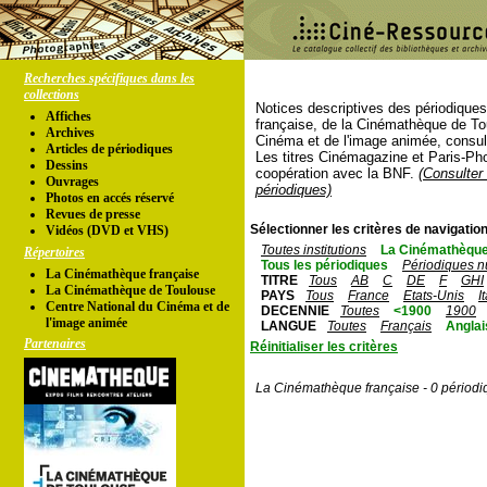
Recherches spécifiques dans les
collections
Notices descriptives des périodique
Affiches
française, de la Cinémathèque de To
Archives
Cinéma et de l'image animée, consul
Articles de périodiques
Les titres Cinémagazine et Paris-Ph
Dessins
coopération avec la BNF.
(Consulter 
Ouvrages
périodiques)
Photos en accés réservé
Revues de presse
Sélectionner les critères de navigation
Vidéos (DVD et VHS)
Toutes institutions
La Cinémathèque
Répertoires
Tous les périodiques
Périodiques n
La Cinémathèque française
TITRE
Tous
AB
C
DE
F
GHI
La Cinémathèque de Toulouse
PAYS
Tous
France
Etats-Unis
I
Centre National du Cinéma et de
DECENNIE
Toutes
<1900
1900
l'image animée
LANGUE
Toutes
Français
Anglai
Partenaires
Réinitialiser les critères
La Cinémathèque française - 0 périodi