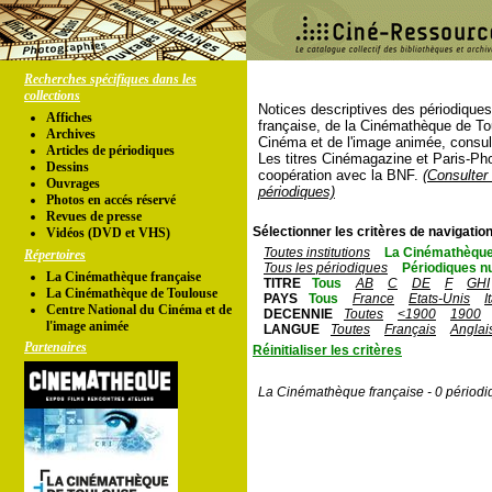
Recherches spécifiques dans les
collections
Notices descriptives des périodique
Affiches
française, de la Cinémathèque de To
Archives
Cinéma et de l'image animée, consul
Articles de périodiques
Les titres Cinémagazine et Paris-Ph
Dessins
coopération avec la BNF.
(Consulter 
Ouvrages
périodiques)
Photos en accés réservé
Revues de presse
Sélectionner les critères de navigation
Vidéos (DVD et VHS)
Toutes institutions
La Cinémathèque
Répertoires
Tous les périodiques
Périodiques n
La Cinémathèque française
TITRE
Tous
AB
C
DE
F
GHI
La Cinémathèque de Toulouse
PAYS
Tous
France
Etats-Unis
I
Centre National du Cinéma et de
DECENNIE
Toutes
<1900
1900
l'image animée
LANGUE
Toutes
Français
Anglai
Partenaires
Réinitialiser les critères
La Cinémathèque française - 0 périodi