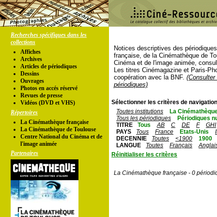
Recherches spécifiques dans les
collections
Notices descriptives des périodique
Affiches
française, de la Cinémathèque de To
Archives
Cinéma et de l'image animée, consul
Articles de périodiques
Les titres Cinémagazine et Paris-Ph
Dessins
coopération avec la BNF.
(Consulter 
Ouvrages
périodiques)
Photos en accés réservé
Revues de presse
Sélectionner les critères de navigation
Vidéos (DVD et VHS)
Toutes institutions
La Cinémathèque
Répertoires
Tous les périodiques
Périodiques n
La Cinémathèque française
TITRE
Tous
AB
C
DE
F
GHI
La Cinémathèque de Toulouse
PAYS
Tous
France
Etats-Unis
Centre National du Cinéma et de
DECENNIE
Toutes
<1900
1900
l'image animée
LANGUE
Toutes
Français
Anglai
Partenaires
Réinitialiser les critères
La Cinémathèque française - 0 périodi