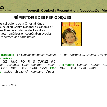
Accueil
Contact
Présentation
Nouveautés
Me
|
|
|
|
RÉPERTOIRE DES PÉRIODIQUES
des collections de la Cinémathèque
ouse et du Centre National du Cinéma et
ès libre ou sur demande. Les titres
 été numérisés en coopération avec la
u répertoire des périodiques)
 :
 française
La Cinémathèque de Toulouse
Centre National du Cinéma et de l
umérisés
JKL
MNO
PQ
R
S
TUVWZ
0-9
talie
Belgique
Grde-Bretagne
Espagne
Allemagne
Canada
Suisse
Aut
1910
1920
1930
1940
1950
1960
1970
1980
1990
>2000
s
Italien
Espagnol
Allemand
Autres
ques sur 639