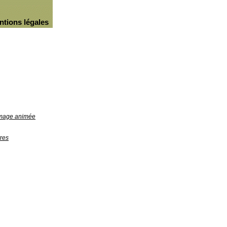
ntions légales
'image animée
res