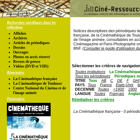
Recherches spécifiques dans les
collections
Notices descriptives des périodiques 
Affiches
française, de la Cinémathèque de Toul
Archives
de l'image animée, consultables en acc
Articles de périodiques
Cinémagazine et Paris-Photographe ont
Dessins
BNF.
(Consulter le guide d'utilisation d
Ouvrages
Photos en accés réservé
Revues de presse
Sélectionner les critères de navigation
Vidéos (DVD et VHS)
Toutes institutions
La Cinémathèque
Répertoires
Tous les périodiques
Périodiques n
La Cinémathèque française
TITRE
Tous
AB
C
DE
F
GHI
La Cinémathèque de Toulouse
PAYS
Tous
France
Etats-Unis
I
Centre National du Cinéma et de
DECENNIE
Toutes
<1900
1900
l'image animée
LANGUE
Toutes
Français
Anglai
Partenaires
Réinitialiser les critères
La Cinémathèque française - 0 périodi