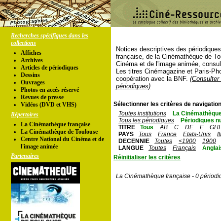
Recherches spécifiques dans les
collections
Notices descriptives des périodique
Affiches
française, de la Cinémathèque de To
Archives
Cinéma et de l'image animée, consul
Articles de périodiques
Les titres Cinémagazine et Paris-Ph
Dessins
coopération avec la BNF.
(Consulter 
Ouvrages
périodiques)
Photos en accés réservé
Revues de presse
Sélectionner les critères de navigation
Vidéos (DVD et VHS)
Toutes institutions
La Cinémathèque
Répertoires
Tous les périodiques
Périodiques n
La Cinémathèque française
TITRE
Tous
AB
C
DE
F
GHI
La Cinémathèque de Toulouse
PAYS
Tous
France
Etats-Unis
I
Centre National du Cinéma et de
DECENNIE
Toutes
<1900
1900
l'image animée
LANGUE
Toutes
Français
Anglai
Partenaires
Réinitialiser les critères
La Cinémathèque française - 0 périodi