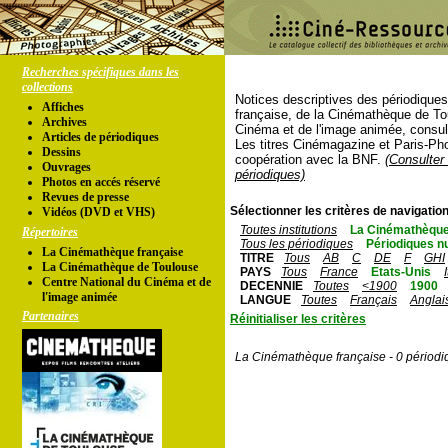
Recherches spécifiques dans les
collections
Notices descriptives des périodique
Affiches
française, de la Cinémathèque de To
Archives
Cinéma et de l'image animée, consul
Articles de périodiques
Les titres Cinémagazine et Paris-Ph
Dessins
coopération avec la BNF.
(Consulter 
Ouvrages
périodiques)
Photos en accés réservé
Revues de presse
Sélectionner les critères de navigation
Vidéos (DVD et VHS)
Toutes institutions
La Cinémathèque
Répertoires
Tous les périodiques
Périodiques n
La Cinémathèque française
TITRE
Tous
AB
C
DE
F
GHI
La Cinémathèque de Toulouse
PAYS
Tous
France
Etats-Unis
Centre National du Cinéma et de
DECENNIE
Toutes
<1900
1900
l'image animée
LANGUE
Toutes
Français
Anglai
Partenaires
Réinitialiser les critères
La Cinémathèque française - 0 périodi